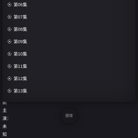
01

第06集
集

第07集
第13集

第08集
评

第09集
分：

第10集
0.0
分

第11集
导
演：

第12集
黄

第13集
杨
凯

第14集
主

第15集
报错
演：
未

第16集
知