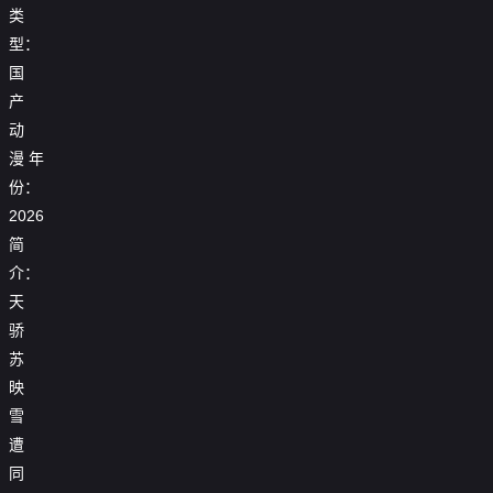

第17集
类
型：

第18集
国

第19集
产
动

第20集
漫
年

第21集
份：
2026

第22集
简

第23集
介：
天

第24集
骄
苏

第25集
映

第26集
雪
遭

第27集
同

第28集