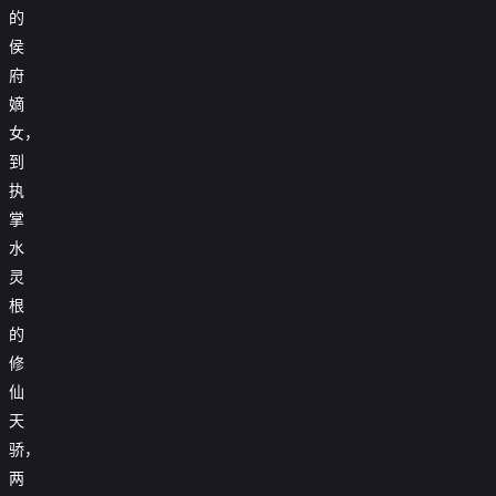
的
侯
府
嫡
女，
到
执
掌
水
灵
根
的
修
仙
天
骄，
两