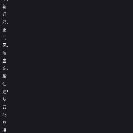
斩
奸
邪、
正
门
风、
破
虚
妄、
踏
仙
途！
从
受
尽
欺
凌