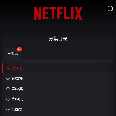

仙界
分集目录
第一
40
豆瓣云
残
魄，

第01集
可她

第02集

悟性
收

第03集
超
藏

第04集
绝-

第05集
第