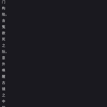
门
构

第29集
陷，

第30集
含
冤

第31集
欲

第32集
死
之

第33集
际，

第34集
意
外

第35集
唤

第36集
醒
古

第37集
镜
之

第38集
中

第39集