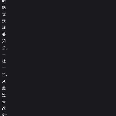
的
绝

第40集
世
残
魂
姜
知
意。
一
魂
一
主，
从
此
逆
天
改
命：