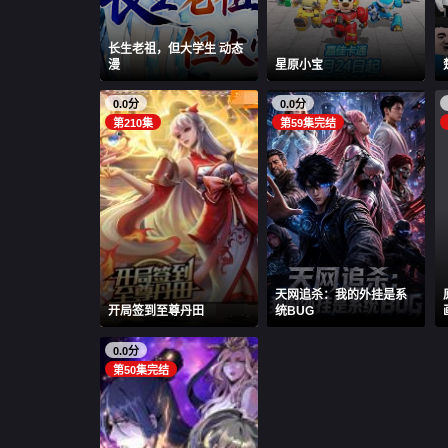
​长生老祖，但大学生 动态
漫​
星原小宝
0.0分
0.0分
第210集
第59集完结
天网追杀：我的外挂是系
开局签到至尊丹田
统BUG
0.0分
第50集完结