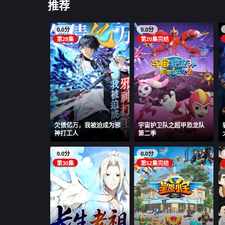
推荐
0.0分
0.0分
第28集
第20集完结
欠债亿万，我被迫成为邪
宇宙护卫队之超甲恐龙队
神打工人
第二季
0.0分
0.0分
第30集
第52集完结