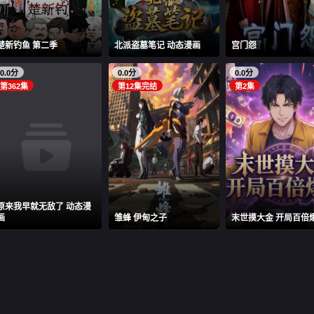
楚新钓鱼 第二季
北派盗墓笔记 动态漫画
宫门怨
0.0分
0.0分
0.0分
第362集
第12集完结
第2集
原来我早就无敌了 动态漫
画
雏蜂 伊甸之子
末世摸大金 开局百倍