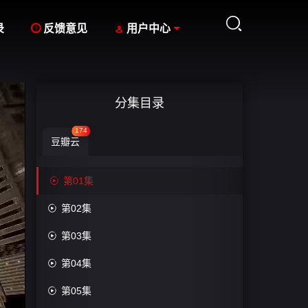



录
反馈意见
用户中心
分集目录
174
豆瓣云

第01集

第02集

第03集

第04集

第05集