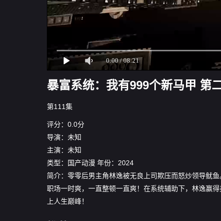
暴富系统：我有999个新马甲 第二
第111集
评分：0.0分
导演：未知
主演：未知
类型：
国产动漫
年份：
2024
简介：零零后男主角林逸被无良上司欺压而怒炒领导鱿鱼
职场一时爽，一直整顿一直爽！在系统辅助下，林逸赢得
上人生巅峰！