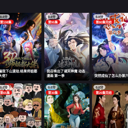
0.0分
0.0分
0.0分
第108集
第95集
第80集完结
骗我下山渡劫.结果师姐都
我召唤出了诸天神魔 动态
大佬？
漫画 第一季
突然成仙了怎么办第
0.0分
0.0分
0.0分
第65集
第30集
第20集完结