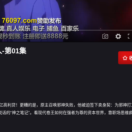
-第01集

亿高利贷！更糟的是，原主召唤邪神失败，他被迫签下卖身契：为邪神打
说话的“神之笔记”。看现代卷王如何在强者为尊的资本世界，靠职场思维