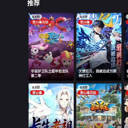
推荐
0.0分
0.0分
第20集完结
第28集
宇宙护卫队之超甲恐龙队
欠债亿万，我被迫成为邪
第二季
神打工人
0.0分
0.0分
第30集
第52集完结