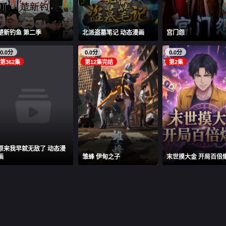
楚新钓鱼 第二季
北派盗墓笔记 动态漫画
宫门怨
0.0分
0.0分
0.0分
第362集
第12集完结
第2集
原来我早就无敌了 动态漫
画
雏蜂 伊甸之子
末世摸大金 开局百倍