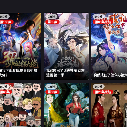
0.0分
0.0分
0.0分
第108集
第95集
第80集完结
骗我下山渡劫.结果师姐都
我召唤出了诸天神魔 动态
大佬？
漫画 第一季
突然成仙了怎么办第
0.0分
0.0分
0.0分
第65集
第30集
第20集完结