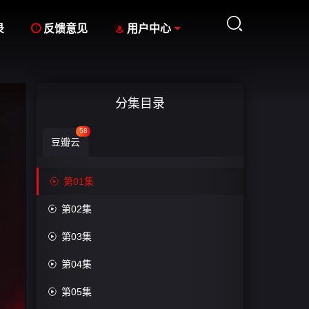



录
反馈意见
用户中心
分集目录
58
豆瓣云

第01集

第02集

第03集

第04集

第05集