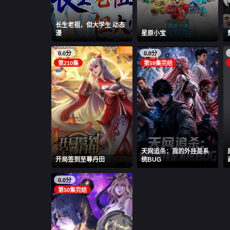
​长生老祖，但大学生 动态
漫​
星原小宝
0.0分
0.0分
第210集
第59集完结
天网追杀：我的外挂是系
开局签到至尊丹田
统BUG
0.0分
第50集完结