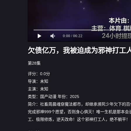
欠债亿万，我被迫成为邪神打工人
第28集
评分：0.0分
导演：未知
主演：未知
类型：
国产动漫
年份：
2025
简介：社畜周晨魂穿魔法都市，却继承濒死少年欠下的百
完成邪神999个愿望，否则身心俱灭！唯一生机是那本会
工、极限修炼，逆天改命！这个邪神打工人，绝不躺平！