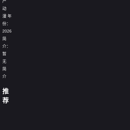
产

第17集
动

第18集
漫
年
份：

第19集
2026

第20集
简
我
欠
介：
宇

第21集
召
债
宙
暂
唤
亿
骗
护
出
万，

第22集
我
无
卫
了
我
下
队
诸
简
被
山
突
之

第23集
天
长
迫
渡
然
超
介
神
生
成
劫.
成
甲
魔
老
为

第24集
结
仙
天
恐
北
动
祖，
邪
原
果
了
推
网
龙
派
态
但
神
来
师
怎
追
队

第25集
盗
漫
大
打
我
楚
姐
末
么
荐
杀：
第
墓
画
开
学
工
早
新
都
世
办
我
二
笔
第
局
生
人

第26集
就
钓
大
摸
第
的
星
季
记
一
签
动
无
鱼
佬？
大
六
外
原
0.0
动
季
万
到
态
敌
第
0.0
金
季
挂
小

第27集
分
雏
态
0.0
古
至
漫​
了
二
分
开
宫
0.0
是
宝
蜂
漫
第
分
神
尊
0.0
动
季
局
门
第
分
系
28
0.0
伊
画
帝
丹
第
分

第28集
态
20