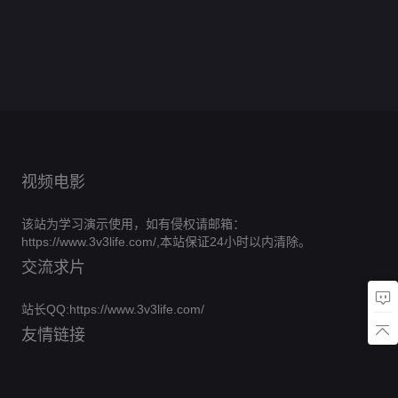
0.0
百
怨
统
集
第
分
甸
108
0.0
动
田
漫
集
第
分
倍
95
0.0
BUG
之
集
第
分
态
80
0.0
画
完
爆
集
第
分

第29集
30
0.0
子
漫
集
第
分
结
52
0.0
率
集
第
分
65
0.0
画
完
集
第
分
30
0.0
集
第
分
结
20

第30集
0.0
完
集
第
分
210
0.0
集
第
分
结
59
集
第
分
362
完
集
第
12

第31集
集
第
结
2
完
集
50
集
结
完
集

第32集
结
完
结

第33集
视频电影

第34集
该站为学习演示使用，如有侵权请邮箱：
https://www.3v3life.com/,本站保证24小时以内清除。

第35集
交流求片

第36集
站长QQ:https://www.3v3life.com/

第37集
友情链接

第38集

第39集