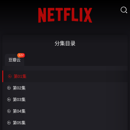

骗我
分集目录
下山
122
豆瓣云
渡劫.
结果

第01集
师姐


第02集
收
都大
藏

第03集
佬？-

第04集
第01

第05集
集