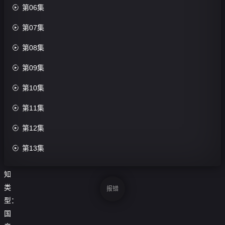

第06集
第108集

第07集
评
分：

第08集
0.0

第09集
分
导

第10集
演：

第11集
未
知

第12集
主
演：

第13集
未

第14集
知
类

第15集
报错
型：

第16集
国