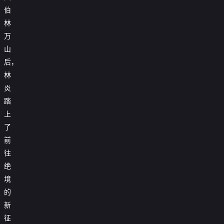
伯
林
万
山
后，
林
炎
踏
上
了
前
往
绝
境
的
新
征