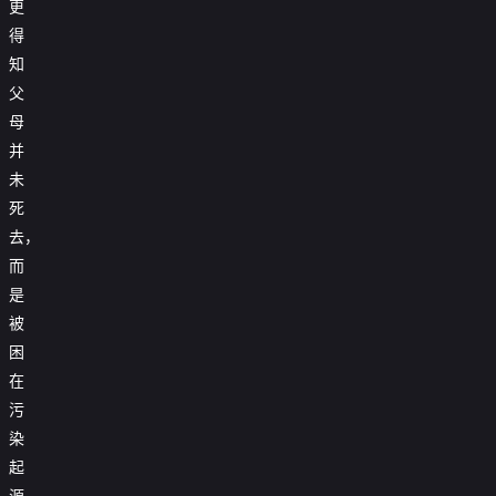
更
得
知
父
母
并
未
死
去，
而
是
被
困
在
污
染
起
源