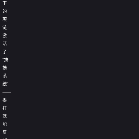
下

第40集
的
项

第41集
链

第42集
激
活

第43集
了

第44集
“揍
揍

第45集
系
统”

第46集
——

第47集
挨
打

第48集
就

第49集
能
复

第50集