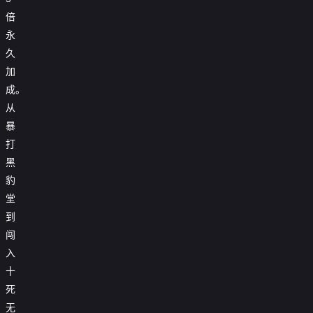

第62集
倍
永

第63集
久

第64集
加
成。

第65集
从

第66集
暴
打

第67集
黑

第68集
豹
堂

第69集
到

第70集
闯
入

第71集
十
死

第72集
无