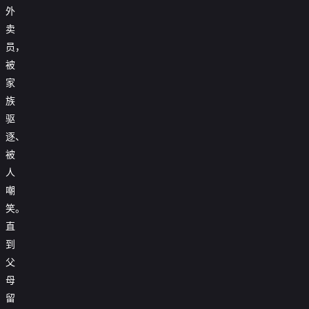
外

第29集
卖
员，

第30集
被

第31集
家
族

第32集
驱
逐、

第33集
被

第34集
人
嘲

第35集
笑。

第36集
直
到

第37集
父

第38集
母
留

第39集