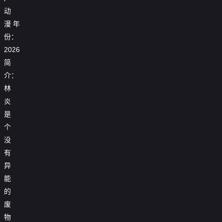

第17集
动

第18集
漫
年
份：

第19集
2026
简

第20集
介：

第21集
林
炎

第22集
是

第23集
个
没

第24集
有

第25集
异
能

第26集
的

第27集
废
物

第28集