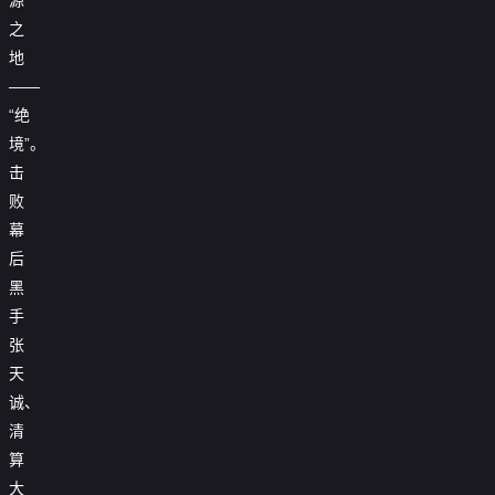
之
地
——
“绝
境”。
击
败
幕
后
黑
手
张
天
诚、
清
算
大