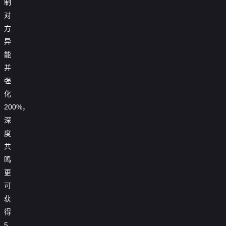
制

第51集
对
方

第52集
异

第53集
能
并

第54集
强

第55集
化
200%，

第56集
深

第57集
度
共

第58集
鸣
更

第59集
可

第60集
获
得

第61集
5