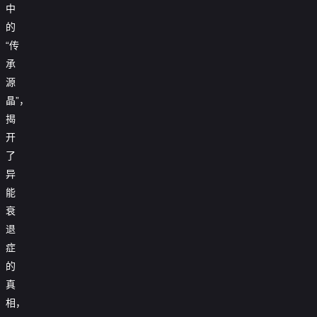
中
的
“传
承
源
晶”，
揭
开
了
异
能
衰
退
症
的
真
相，