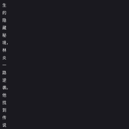
生
的
隐
藏
秘
境，
林
炎
一
路
逆
袭。
他
找
到
传
说