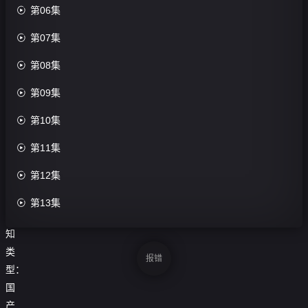

第06集
第54集
评

第07集
分：

第08集
0.0
分

第09集
导

第10集
演：
未

第11集
知

第12集
主
演：

第13集
未

第14集
知
类

第15集
报错
型：

第16集
国
产