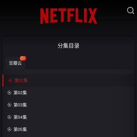

重金
分集目录
求
72
豆瓣云
揍，
我要

第01集

无敌

第02集
收
了-
藏

第03集
第
01

第04集
集

第05集