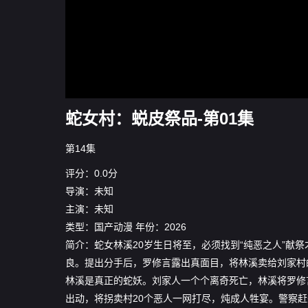
蛇女村：蜕皮祭品-第01集
第14集
评分：0.0分
导演：未知
主演：未知
类型：
国产动漫
年份：
2026
简介：蛇女林溪20岁生日将至，必须找到“纯恶之人”献
良。提出分手后，罗修言露出真面目，将林溪卖给刘家村
林溪是真正的蛇妖。刘家人一个个离奇死亡，林溪将罗修
出动，将拐卖村20个恶人一网打尽，炖成人牲宴。警察