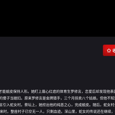

祭才能蜕皮保持人形。她盯上眉心红痣的体育生罗修言，恋爱后却发现他表
的傻子当媳妇。原来罗修言是金牌猎手，三个月拐卖八个姑娘。但他不知
言引入蛇女村。祭坛上，她挖出他的纯恶之心，完成蜕皮。随后，蛇女村
赶来时，整座村子已空无一人，只剩血迹。深山里，蛇女的传说还在继续，