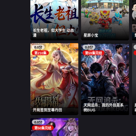
​长生老祖，但大学生 动态
漫​
星原小宝
0.0分
0.0分
第210集
第59集完结
天网追杀：我的外挂是系
开局签到至尊丹田
统BUG
0.0分
第50集完结