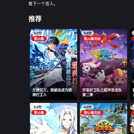
着下一个恶人。
推荐
0.0分
0.0分
第28集
第20集完结
欠债亿万，我被迫成为邪
宇宙护卫队之超甲恐龙队
神打工人
第二季
0.0分
0.0分
第30集
第52集完结