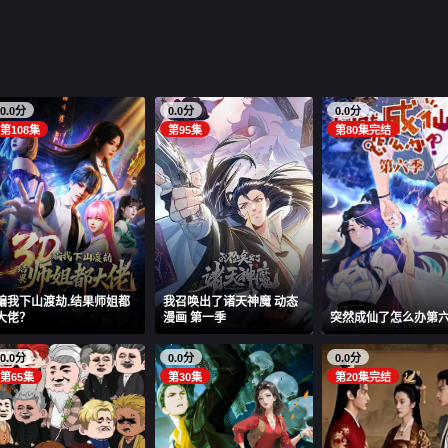
0.0分
0.0分
0.0分
第108集
第95集
第80集完结
骗我下山渡劫.结果师姐都
我召唤出了诸天神魔 动态
大佬？
漫画 第一季
突然成仙了怎么办第
0.0分
0.0分
0.0分
第65集
第30集
第20集完结