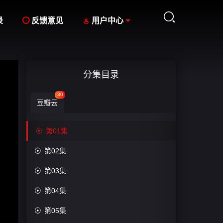



录
反馈意见
用户中心
分集目录
30
豆瓣云

第01集

第02集

第03集

第04集

第05集