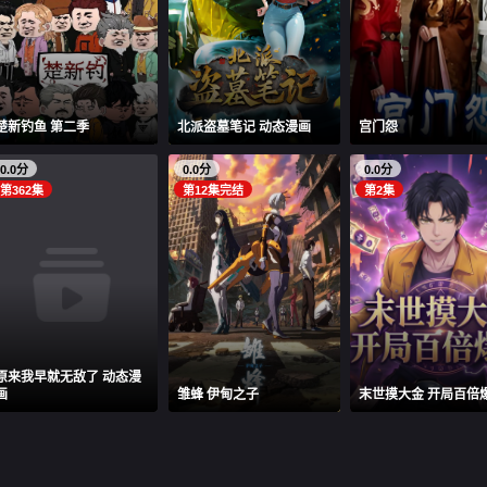
楚新钓鱼 第二季
北派盗墓笔记 动态漫画
宫门怨
0.0分
0.0分
0.0分
第362集
第12集完结
第2集
原来我早就无敌了 动态漫
画
雏蜂 伊甸之子
末世摸大金 开局百倍