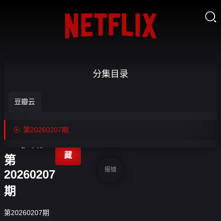

2026五人
分集目录
制足球亚
豆瓣云
洲杯决
赛：印尼

第20260207期

VS伊朗-
收
藏
第
报错
20260207
期
第20260207期