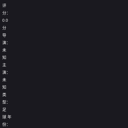
评
分：
0.0
分
导
演：
未
知
主
演：
未
知
类
型：
足
25-
球
年
25_26
26
赛
份：
赛