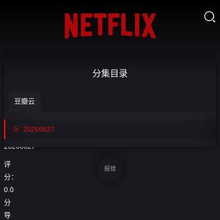

【回放】世
分集目录
界杯小组赛

豆瓣云
埃及VS伊
收
藏
朗-20260627

20260627
20260627
评
报错
分：
0.0
分
导