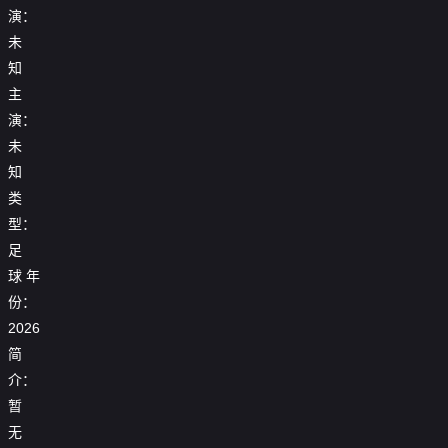
演：
未
知
主
演：
未
知
类
型：
足
25-
球
年
25_26
26
赛
份：
赛
季
25_26
季
2026
25_26
亚
赛
意
25_26
赛
冠
季
甲
简
25_26
赛
季
精
欧
第
赛
季
介：
亚
英
冠
16
季
【回
西
【回
冠
联
淘
轮
西
放】
暂
甲
放】
精
赛
汰
全
甲
TSS
第
【回
世
25_26
英
第
无
赛
场
第
泰
23
放】
界
赛
联
7
25_26
附
回