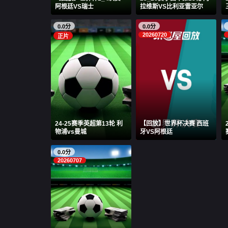
阿根廷VS瑞士
拉维斯VS比利亚雷亚尔
0.0分
0.0分
20260720
正片
24-25赛季英超第13轮 利
【回放】世界杯决赛 西班
物浦vs曼城
牙VS阿根廷
0.0分
20260707