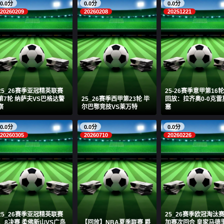
0.0分
0.0分
0.0分
20260209
20260208
20251221
25_26赛季亚冠精英联赛
25-26赛季意甲第16
第7轮 纳萨夫VS巴格达警
25_26赛季西甲第23轮 毕
回放：拉齐奥0-0克雷
察
尔巴鄂竞技VS莱万特
塞
0.0分
0.0分
0.0分
20260305
20260710
20260226
25_26赛季亚冠精英联赛
25_26赛季欧冠淘汰
1_8决赛 柔佛新山VS广岛
【回放】NBA夏季联赛 爵
加赛次回合 皇家马德里