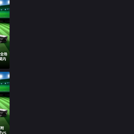
轮全场
莫内
赛附
VS