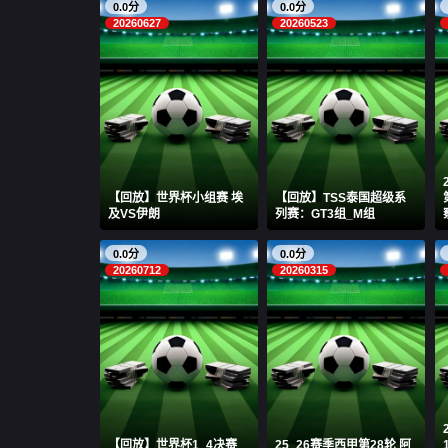
0.0分
0.0分
20260627
20260523
【回放】世界杯小组赛 埃
【回放】TSS泰国超级系
及VS伊朗
列赛：GT3组_M组
0.0分
0.0分
20260712
20260315
【回放】世界杯1_4决赛
25_26赛季西甲第28轮 阿