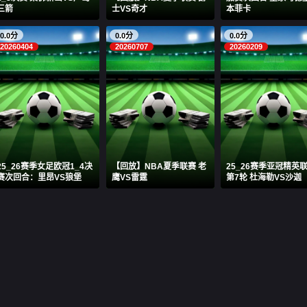
三箭
士VS奇才
本菲卡
0.0分
0.0分
0.0分
20260404
20260707
20260209
25_26赛季女足欧冠1_4决
【回放】NBA夏季联赛 老
25_26赛季亚冠精英
赛次回合：里昂VS狼堡
鹰VS雷霆
第7轮 杜海勒VS沙迦