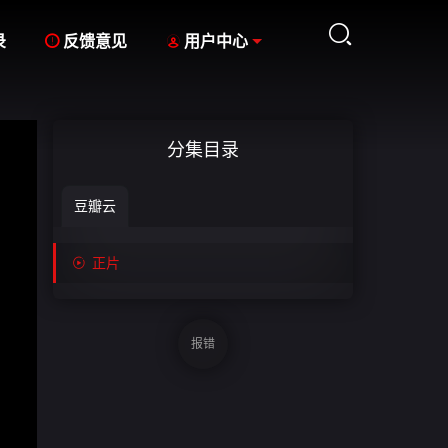



录
反馈意见
用户中心
分集目录
豆瓣云

正片
报错