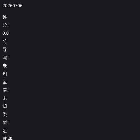
20260706
评
分：
0.0
分
导
演：
未
知
主
演：
未
知
类
型：
足
25-
球
年