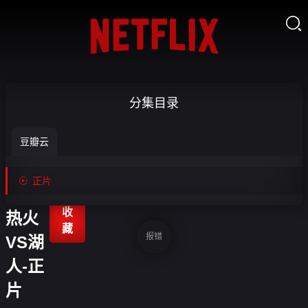

【回
分集目录
放】
豆瓣云
NBA
夏季

正片
联赛

收
热火
藏
报错
VS湖
人-正
片