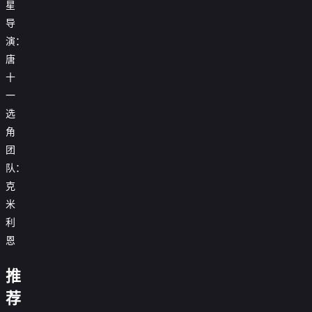
星
导
演：
唐
十
一
选
角
团
队：
克
米
利
恩
炊
事
推
班
我
家
大
的
忽
荐
为
事
惊
丈
故
必
儿
法
金
雷
大
夫