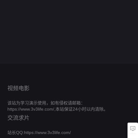
今
事
烈
孙
庭
鸡
行
御
吉
天
东
2
森
传
当
0.0
秋
冠
动
赐
中
也
归
0.0
林
奇
北
分
雪
的
0.0
小
介
在
英
分
四
0.0
白
漂
漫
公
第
分
仵
0.0
拯
雄
刁
小
第
分
马
48
0.0
过
鸡
作
第
分
救
10
0.0
蛮
宝
姐
集
第
分
的
22
0.0
2
世
集
第
分
俏
29
0.0
妹
完
冬
集
第
分
全
50
0.0
界
御
集
第
分
结
6
0.0
天
完
家
集
第
分
40
0.0
医
完
集
第
分
结
35
0.0
福
完
集
第
分
结
1
0.0
完
集
第
分
结
26
0.0
完
集
第
分
结
28
0.0
完
集
第
分
结
2
集
第
分
结
27
完
集
第
28
完
集
第
结
38
完
集
结
48
完
集
结
完
集
结
完
结
完
结
结
视频电影
该站为学习演示使用，如有侵权请邮箱：
https://www.3v3life.com/,本站保证24小时以内清除。
交流求片
站长QQ:https://www.3v3life.com/