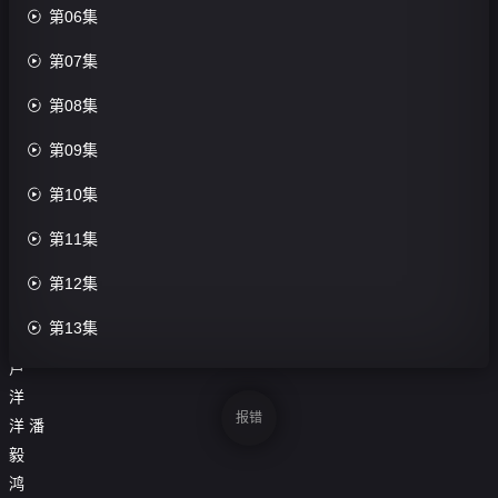
集

第06集
评

第07集
分：

第08集
0.0
分

第09集
导
演：

第10集
唐

第11集
十
一

第12集
主

第13集
演：
卢

第14集
洋

第15集
报错
洋
潘
毅

第16集
鸿