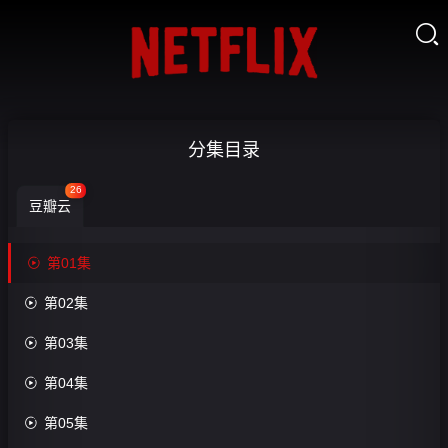

贵
分集目录
人
26
豆瓣云
多
旺

第01集

事-

第02集
收
第
藏

第03集
01
集

第04集

第05集
第6