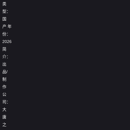

第17集
类
型：

第18集
国

第19集
产
年
份：

第20集
2026

第21集
简
介：

第22集
出
品/

第23集
制

第24集
作
公

第25集
司：

第26集
大
唐
之