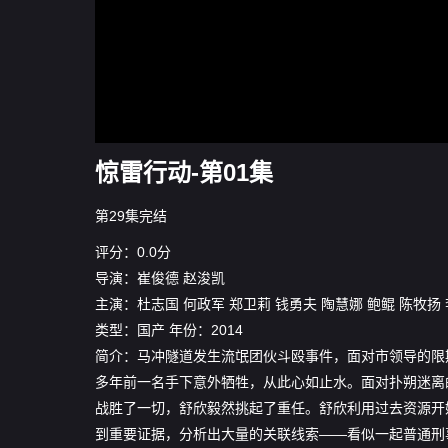
惊雷行动-第01集
第29集完结
评分：0.0分
导演：
崔俊德
赵浚凯
主演：
杜志国
何政军
郑卫莉
钱勇夫
陶慧娜
鲍鲲
陈牧扬
类型：
国产
年份：
2014
简介：马冲隧道发生流氓团伙斗殴事件，面对市领导的限
多年前一名手下意外牺牲，从此心如止水。面对扑朔迷离
战胜了一切，舒欣毅然挑起了重任。舒欣利用过去资源开
到重要证据，分析出大量的关联线索——看似一起普通刑