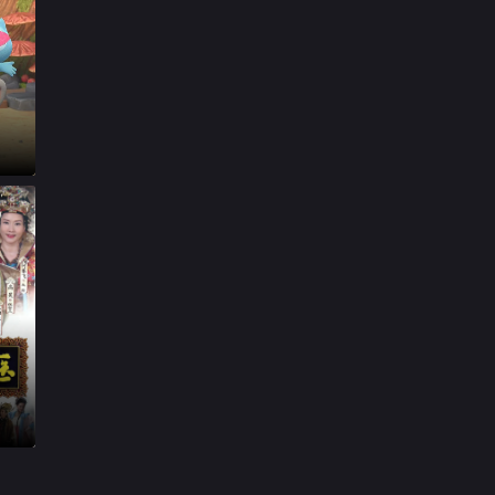

第29集