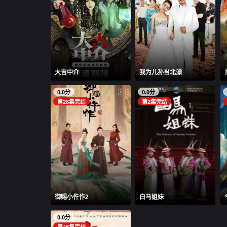
大吉中介
我为儿孙当北漂
0.0分
0.0分
第28集完结
第2集完结
御赐小仵作2
白马姐妹
0.0分
第48集完结