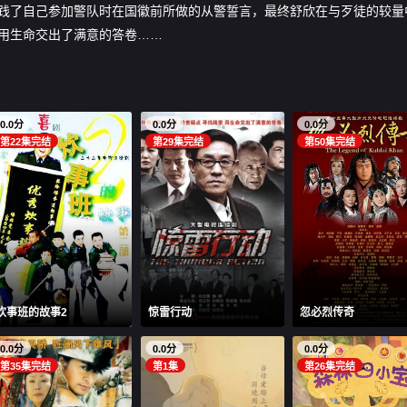
践了自己参加警队时在国徽前所做的从警誓言，最终舒欣在与歹徒的较量
起，用生命交出了满意的答卷……
0.0分
0.0分
0.0分
第22集完结
第29集完结
第50集完结
炊事班的故事2
惊雷行动
忽必烈传奇
0.0分
0.0分
0.0分
第35集完结
第1集
第26集完结