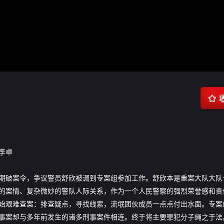

李卓
期破案令，争议警员舒欣被调到专案组参加工作。舒欣本是重案大队大队
的案情、复杂微妙的警队人际关系，作为一个人民警察的强烈荣誉感和责
始艰难查案：排查疑点，寻找线索，流氓团伙成员一点点付出水面。专案
事案却与多年前发生的诸多刑事案件相连。终于将主要罪犯分子绳之于法