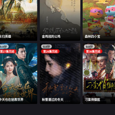
东归英雄
金鸡冠的公鸡
森林四小宝
0.0分
0.0分
0.0分
第27集完结
第28集完结
第38集完结
今天也在拯救世界
秋雪漫过的冬天
刁蛮俏御医