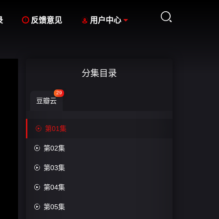



录
反馈意见
用户中心
分集目录
29
豆瓣云

第01集

第02集

第03集

第04集

第05集