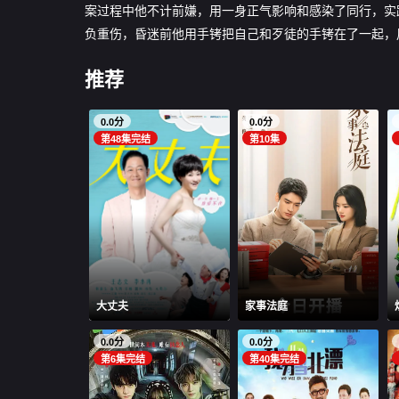
案过程中他不计前嫌，用一身正气影响和感染了同行，实
负重伤，昏迷前他用手铐把自己和歹徒的手铐在了一
推荐
0.0分
0.0分
第48集完结
第10集
大丈夫
家事法庭
0.0分
0.0分
第6集完结
第40集完结