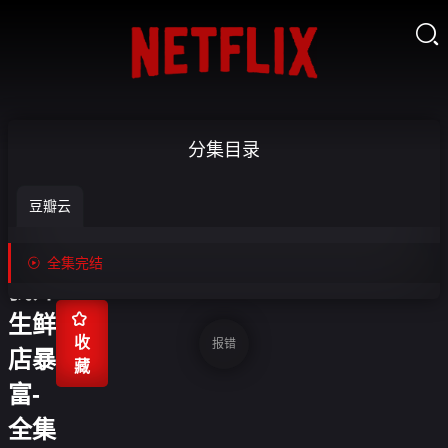

和堂
分集目录
哥散
豆瓣云
伙
后，

全集完结
我开

生鲜
收
报错
店暴
藏
富-
全集