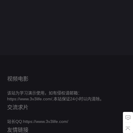
活
论
0.0
级
逆
案
的
有
后
农
0.0
世
宗
了
纵
分
马
袭
0.0
我
七
染
妈
民
分
界
0.0
神
情
甲
开
全
分
的
个
0.0
为
工
第
全
分
豪
0.0
炸
始
集
24k
姐
全
分
何
0.0
凤
一
集
系
全
分
翻
完
0.0
氪
姐
集
那
全
分
女
完
0.0
统
集
全
全
结
分
金
完
0.0
样
集
灼
全
结
分
完
0.0
场
集
神
全
结
分
完
0.0
华
集
全
结
分
完
0.0
眼
集
全
结
分
完
0.0
集
全
结
分
完
0.0
集
全
结
分
完
0.0
集
全
结
分
完
集
全
结
分
完
集
全
结
完
集
全
结
完
集
结
完
集
结
完
结
完
结
结
视频电影
该站为学习演示使用，如有侵权请邮箱：
https://www.3v3life.com/,本站保证24小时以内清除。
交流求片
站长QQ:https://www.3v3life.com/
友情链接