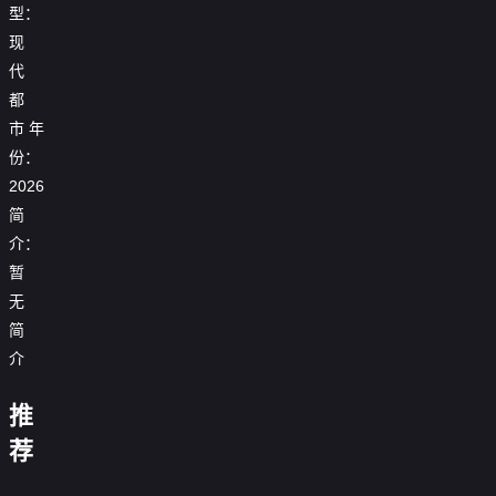
型：
现
代
都
市
年
份：
2026
简
介：
暂
无
小
简
祖
介
人
肆
宗
租
狠
意
今
房
瘫
双
话
人
天
吻
遇
夫
推
分
子
不
生：
指
最
落
晚
坑，
的
手
座
多：
从
点
横
初
风
我
偷
荐
后，
之
夫
六
哪
后
雪
吻
反
心
我
惊
人
十
桩
台：
温
时
豪
最
过
手
小
激
悖
魂
顶
岁
诡
我
夜
门
强
你
拿
祖