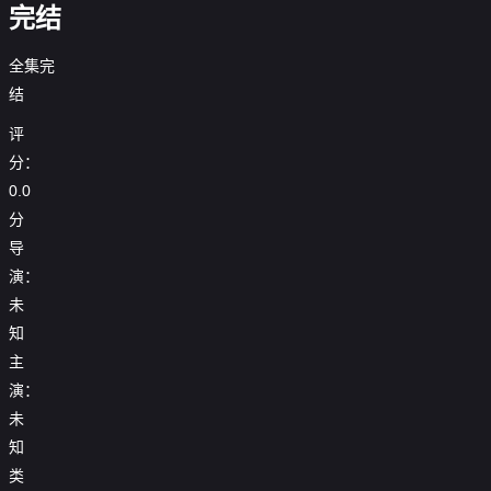
完结
全集完
结
评
分：
0.0
分
导
演：
未
知
主
演：
未
知
类