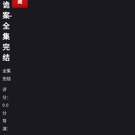
藏
诡
案-
全
集
完
结
全集
完结
评
分：
0.0
分
导
演：