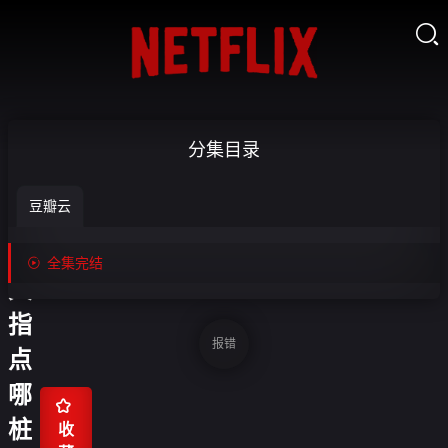

小
分集目录
祖
豆瓣云
宗
今

全集完结
天
指
报错
点
哪

桩
收