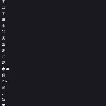
未
知
主
演：
未
知
类
型：
现
代
都
市
年
份：
2025
简
介：
暂
无