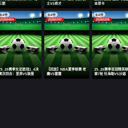
三箭
士VS奇才
本菲卡
0.0分
0.0分
0.0分
20260404
20260707
20260209
25_26赛季女足欧冠1_4决
【回放】NBA夏季联赛 老
25_26赛季亚冠精英
赛次回合：里昂VS狼堡
鹰VS雷霆
第7轮 杜海勒VS沙迦