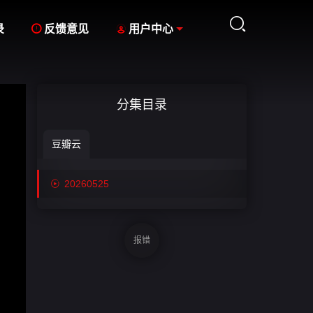



录
反馈意见
用户中心
分集目录
豆瓣云

20260525
报错