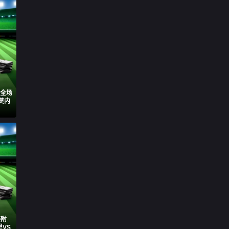
轮全场
莫内
赛附
VS