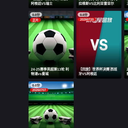
阿根廷VS瑞士
拉维斯VS比利亚雷亚尔
0.0分
0.0分
20260720
正片
24-25赛季英超第13轮 利
【回放】世界杯决赛 西班
物浦vs曼城
牙VS阿根廷
0.0分
20260707