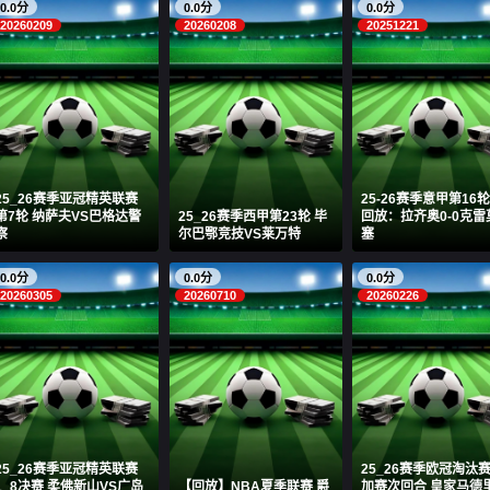
0.0分
0.0分
0.0分
20260209
20260208
20251221
25_26赛季亚冠精英联赛
25-26赛季意甲第16
第7轮 纳萨夫VS巴格达警
25_26赛季西甲第23轮 毕
回放：拉齐奥0-0克雷
察
尔巴鄂竞技VS莱万特
塞
0.0分
0.0分
0.0分
20260305
20260710
20260226
25_26赛季亚冠精英联赛
25_26赛季欧冠淘汰
1_8决赛 柔佛新山VS广岛
【回放】NBA夏季联赛 爵
加赛次回合 皇家马德里