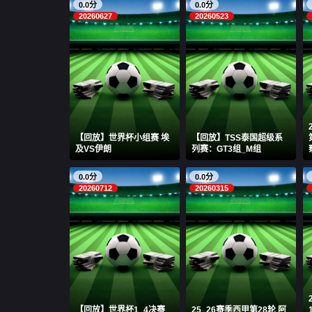
0.0分
0.0分
20260627
20260523
【回放】世界杯小组赛 埃
【回放】TSS泰国超级系
及VS伊朗
列赛：GT3组_M组
0.0分
0.0分
20260712
20260315
【回放】世界杯1_4决赛
25_26赛季西甲第28轮 阿