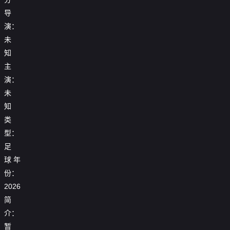
导
演：
未
知
主
演：
未
知
类
型：
足
25-
球
年
25_26
26
赛
份：
赛
季
25_26
季
2026
25_26
亚
赛
意
25_26
赛
冠
季
甲
简
25_26
赛
季
精
欧
第
赛
季
介：
亚
英
冠
16
季
【回
西
【回
冠
联
淘
轮
西
放】
暂
甲
放】
精
赛