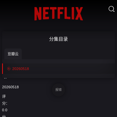

[回放] 25_26
分集目录
襄季西甲第
豆瓣云
37轮埃尔切

收
VS赫塔

20260518
藏
菲-20260518
20260518
报错
评
分：
0.0
分