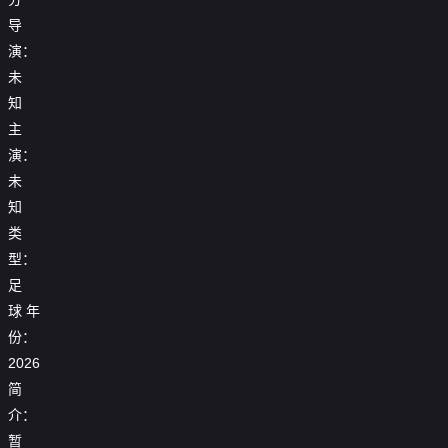
导
演：
未
知
主
演：
未
知
类
型：
足
25-
球
年
25_26
26
赛
份：
赛
季
25_26
季
2026
25_26
亚
赛
意
25_26
赛
冠
季
甲
简
25_26
赛
季
精
欧
第
赛
季
介：
亚
英
冠
16
季
【回
西
【回
冠
联
淘
轮
西
放】
暂
甲
放】
精
赛