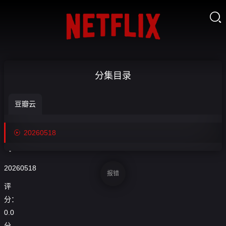

[回放] 25_26
分集目录
襄季西甲第
豆瓣云
37轮莱万特

收
VS皇家马略

20260518
藏
卡-20260518
20260518
报错
评
分：
0.0
分