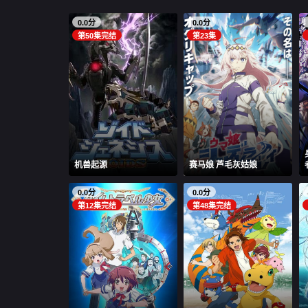
0.0分
0.0分
第50集完结
第23集
机兽起源
赛马娘 芦毛灰姑娘
0.0分
0.0分
第12集完结
第48集完结