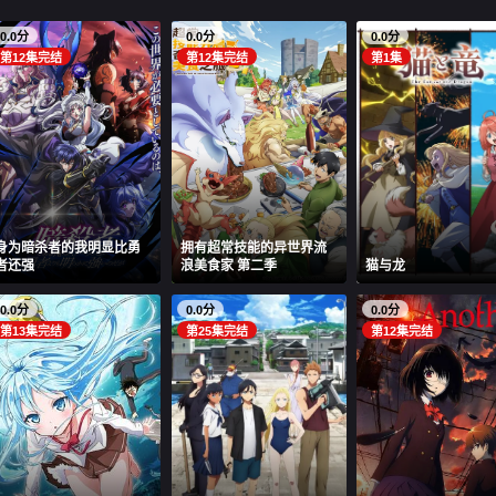
0.0分
0.0分
0.0分
第12集完结
第12集完结
第1集
身为暗杀者的我明显比勇
拥有超常技能的异世界流
者还强
浪美食家 第二季
猫与龙
0.0分
0.0分
0.0分
第13集完结
第25集完结
第12集完结