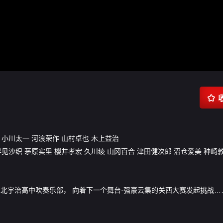

小川太一
河浪荣作
山村卓也
木上益治
早见沙织
茅原实里
樱井孝宏
久川绫
山冈百合
津田健次郎
沼仓爱美
种崎
北宇治高中吹奏乐部， 向着下一个舞台·强豪云集的关西大赛发起挑战…