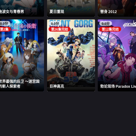
电波女与青春男
夏日重现
替身 2012
0.0分
0.0分
0.0分
第2集
第26集完结
第12集完结
世界最强的后卫 ～迷宫国
的新人探索者
巨神高克
勃论现场 Paradox Li