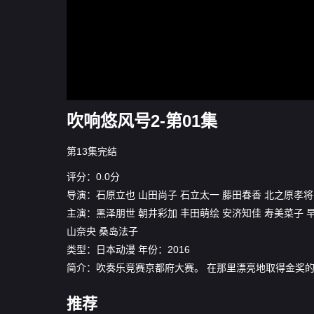
吹响悠风号2-第01集
第13集完结
评分：0.0分
导演：
石原立也
山田尚子
石立太一
藤田春香
北之原孝将
主演：
黑泽朋世
朝井彩加
丰田萌绘
安济知佳
寿美菜子
山奈央
桑岛法子
类型：
日本动漫
年份：
2016
简介：吹奏乐竞赛京都府大赛。 在那里漂亮地取得金奖的
推荐