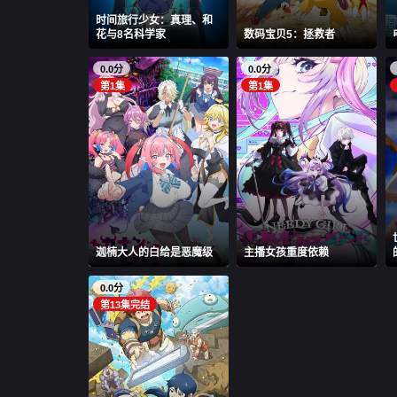
时间旅行少女：真理、和
花与8名科学家
数码宝贝5：拯救者
0.0分
0.0分
第1集
第1集
迦楠大人的白给是恶魔级
主播女孩重度依赖
0.0分
第13集完结