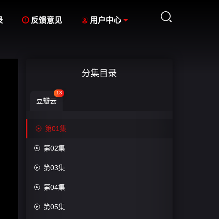



录
反馈意见
用户中心
分集目录
13
豆瓣云

第01集

第02集

第03集

第04集

第05集