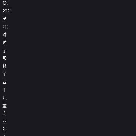
份：
2021
简
介：
讲
述
了
即
将
毕
业
于
儿
童
专
业
的