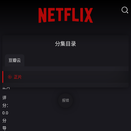

孩
分集目录
子-

豆瓣云
正
收
藏
片

正片
正片
评
报错
分：
0.0
分
导