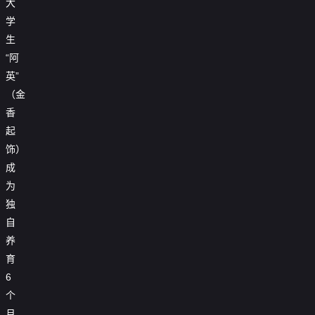
大
学
生
“阿
英”
（金
香
起
饰）
成
为
独
自
养
育
6
个
月