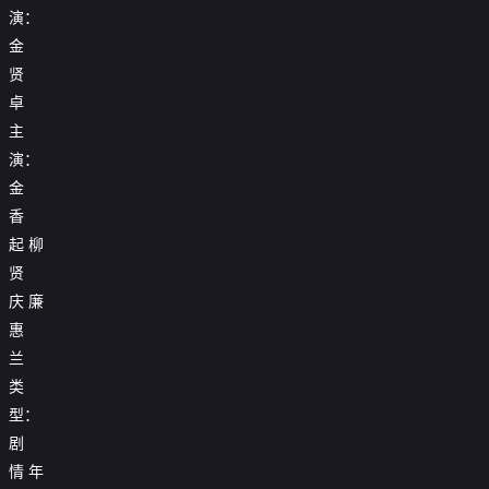
演：
金
贤
卓
主
演：
金
香
起
柳
贤
庆
廉
惠
兰
类
型：
剧
情
年