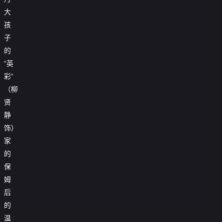
大
孩
子
的
“英
彩”
（柳
贤
静
饰）
家
的
保
姆
后
的
温