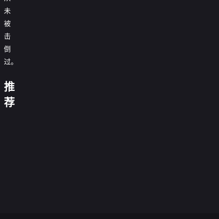
未
被
击
倒
看
过。
得
见
女
当
推
时
四
巫
我
一
间
月
斗
们
定
荐
的
的
恶
离
要
嘉
男
偷
长
龙
开
抓
陵
星
人
来
久
原
漂
住
江
际
0.0
的
梦
邻
声
流
0.0
午
上
莫
之
分
百
0.0
家
版
柏
分
流
夜
0.0
莱
外
合
正
分
大
0.0
林
血
玛
正
分
坞
0.0
花
片
酷
贱
正
分
鬼
0.0
的
丽
片
时
正
分
特
0.0
异
谍
片
婆
正
分
拳
0.0
代
片
工
正
分
桃
0.0
1964
片
击
正
分
0.0
2018
片
乐
正
分
0.0
手
片
正
分
0.0
丝
片
正
分
0.0
片
正
分
0.0
片
正
分
0.0
片
正
分
片
正
分
片
正
片
正
片
片