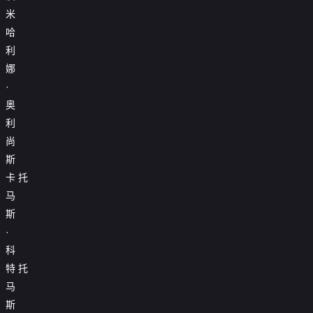
米
哈
利
娜
·
奥
利
尚
斯
卡
托
马
斯
·
科
特
托
马
斯