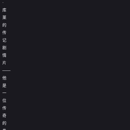
·
库
莱
的
传
记
剧
情
片
——
他
是
一
位
传
奇
的