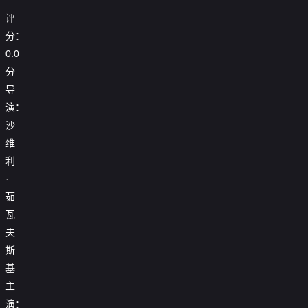
评
分：
0.0
分
导
演：
沙
维
利
·
茹
瓦
夫
斯
基
主
演：