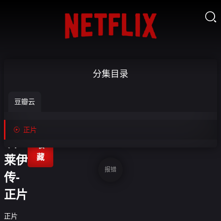

两面
分集目录
拳
豆瓣云
王：
耶日

正片

·库
收
藏
莱伊
报错
传-
正片
正片