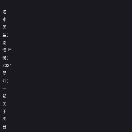
·
洛
索
类
型：
剧
情
年
份：
2024
简
介：
一
部
关
于
杰
日