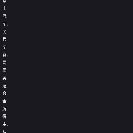
拳
击
冠
军、
民
兵
军
官、
两
届
奥
运
会
金
牌
得
主，
从