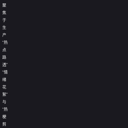
聚
焦
于
生
产
“热
点
路
透”
“情
绪
花
絮”
与
“热
梗
剪