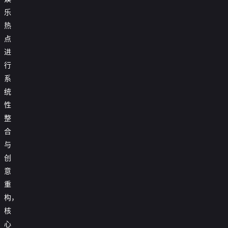
乐

第20260728期田曦薇白裙蛋糕发卡造型超甜！
热
点

第20260729期王一博与粉丝们演绎独特默契！
进

第20260730期倪妮旅行穿搭刷屏
行
系

第20260731期黄磊两个女儿反差感刷屏！
统

第20260803期王俊凯与林大厨“相爱相杀”
性
整

第20260805期黄子弘凡深夜清唱《一点一滴》
合
与
创
意
重
构，
核
心