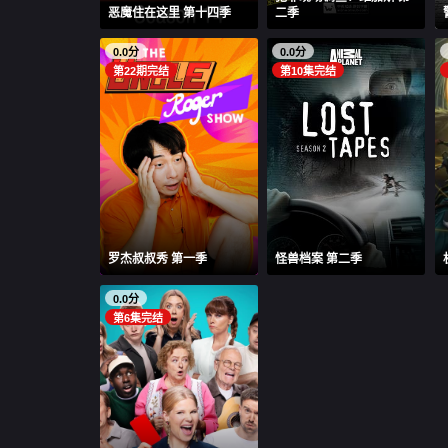
恶魔住在这里 第十四季
二季
0.0分
0.0分
第22期完结
第10集完结
罗杰叔叔秀 第一季
怪兽档案 第二季
0.0分
第6集完结