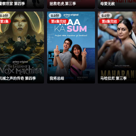
警察世家 第四季
拯救老虎.第三季
母爱无赦
0.0分
0.0分
0.0分
第3集
第8集完结
第8集完结
机械之声的传奇 第四季
我将总结
马哈拉尼 第三季