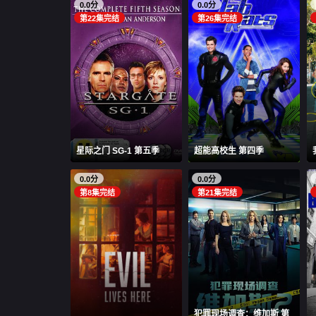
0.0分
0.0分
第22集完结
第26集完结
星际之门 SG-1 第五季
超能高校生 第四季
0.0分
0.0分
第8集完结
第21集完结
犯罪现场调查：维加斯 第