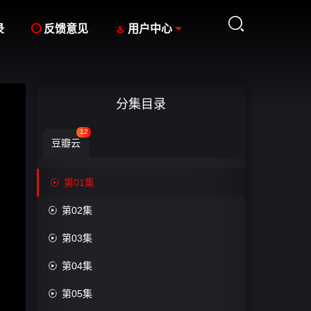



录
反馈意见
用户中心
分集目录
12
豆瓣云

第01集

第02集

第03集

第04集

第05集