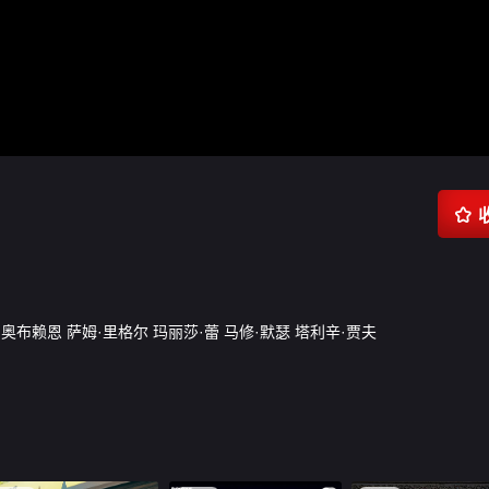

·奥布赖恩
萨姆·里格尔
玛丽莎·蕾
马修·默瑟
塔利辛·贾夫