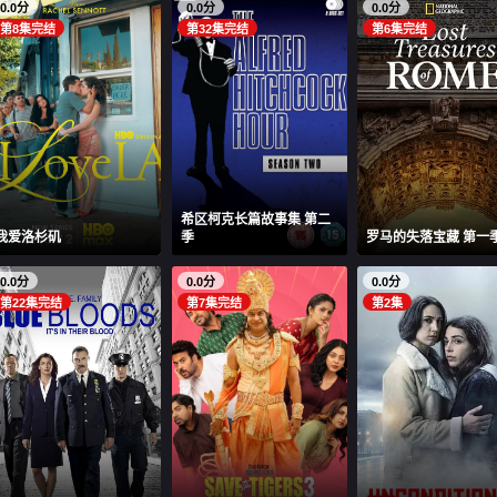
0.0分
0.0分
0.0分
第8集完结
第32集完结
第6集完结
希区柯克长篇故事集 第二
我爱洛杉矶
季
罗马的失落宝藏 第一
0.0分
0.0分
0.0分
第22集完结
第7集完结
第2集