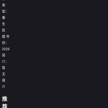
类
型：
重
生
民
国
年
份：
2026
简
重
生
介：
后，
暂
我
重
重
与
无
生
江
生
死
重
换
淮
1998：
简
对
凤
生
亲，
重
号
被
头
还
后，
重
我
活
介
外，
美
贵
巢：
我
回
把
一
重
女
妃
重
逆
80，
纨
世，
生
重
老
双
生
转
推
不
绔
世
重
大
生
板
双
真
了
重
重
做
王
上
生
佬
95，
倒
另
千
生
生
重
生，
荐
混
爷
再
重
第
掉
我
追
嫁
金
死