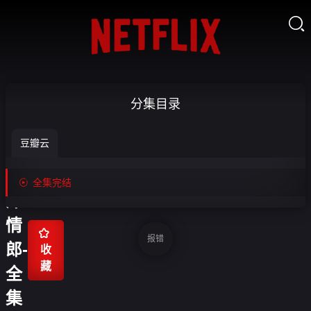

重
分集目录
生
豆瓣云
不
负

全集完结
深
情

报错
郎-
收
藏
全
集