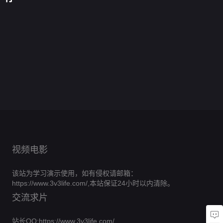
异
生
爽
混
养
无
生
一
马
在
开
了
打
绝
能：
后
王
我
成
我
后，
天，
甲
县
始
脸
境
爷
我
归
将
了
0.0
我
先
了
重
城
逆
白
0.0
爷
掌
来
娇
皇
分
捧
离
0.0
生
当
袭
重
莲
分
掌
控
0.0
妻
帝
女
个
全
分
九
婆
0.0
生
花
心
全
全
分
宠
0.0
儿
婚
集
六，
罗
全
分
后
0.0
娇
局
集
上
全
分
踏
完
0.0
再
门
集
虐
全
分
定
完
0.0
天
集
山
全
结
分
启
完
0.0
渣
集
豪
全
结
分
完
0.0
巅
集
心
全
结
分
完
0.0
门
集
全
结
分
完
0.0
动
集
全
结
分
完
0.0
集
全
结
分
完
0.0
集
全
结
分
完
0.0
集
全
结
分
完
集
全
结
分
完
集
全
结
完
集
全
结
完
集
结
完
集
结
完
结
完
结
结
视频电影
该站为学习演示使用，如有侵权请邮箱：
https://www.3v3life.com/,本站保证24小时以内清除。
交流求片
站长QQ:https://www.3v3life.com/