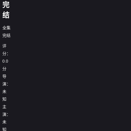
完
结
全集
完结
评
分：
0.0
分
导
演：
未
知
主
演：
未
知