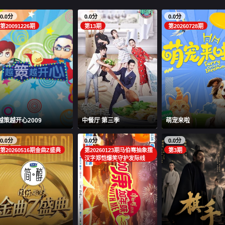
0.0分
0.0分
0.0分
第20091226期
第13期
第20260728期
越策越开心2009
中餐厅 第三季
萌宠来啦
0.0分
0.0分
0.0分
第20260516期金曲Z盛典
第20260123期马伯骞抽象摆
第3期
汉字郑恺爆笑守护发际线