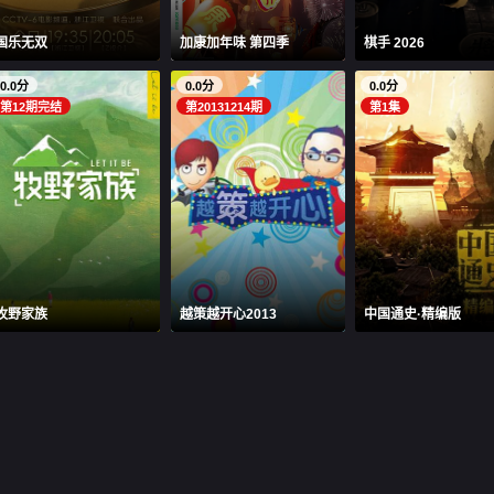
国乐无双
加康加年味 第四季
棋手 2026
0.0分
0.0分
0.0分
第12期完结
第20131214期
第1集
牧野家族
越策越开心2013
中国通史·精编版