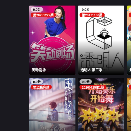
0.0分
0.0分
第20251227期
第20171130期
笑动剧场
透明人 第三季
0.0分
0.0分
第12集完结
20260725第1期