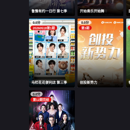
鲁豫有约一日行 第七季
开始奏乐开始舞
0.0分
0.0分
20260518第1期
第3期
马栏花花便利店 第三季
创投新势力
0.0分
第12期完结