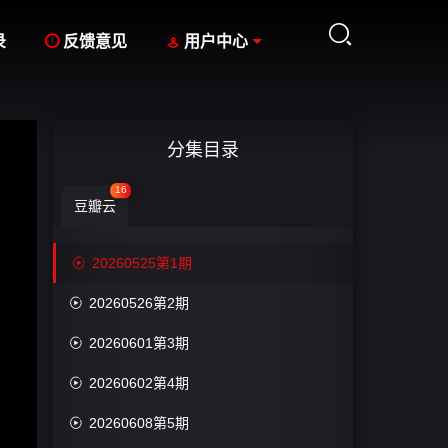



录
反馈意见
用户中心
分集目录
16
豆瓣云

20260525第1期

20260526第2期

20260601第3期

20260602第4期

20260608第5期