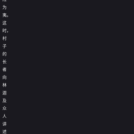
为
夷。
这
时，
村
子
的
长
者
向
林
迦
及
众
人
讲
述