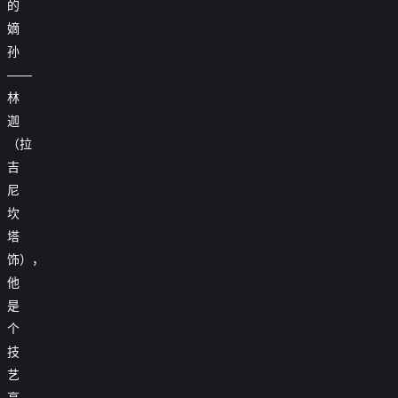
的
嫡
孙
——
林
迦
（拉
吉
尼
坎
塔
饰），
他
是
个
技
艺
高