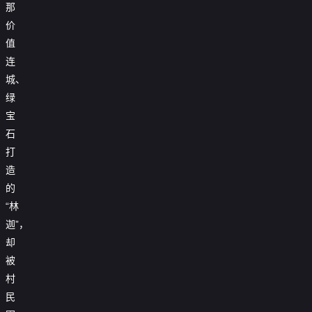
那
价
值
连
城、
绿
宝
石
打
造
的
“林
迦”，
却
被
村
民