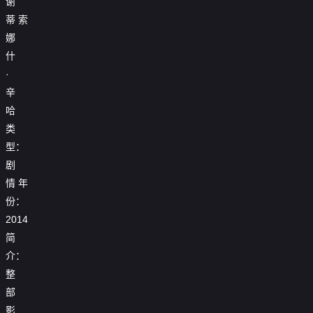
谢
蒂
索
娜
什
·
辛
哈
类
型：
剧
情
年
份：
2014
简
介：
整
部
影