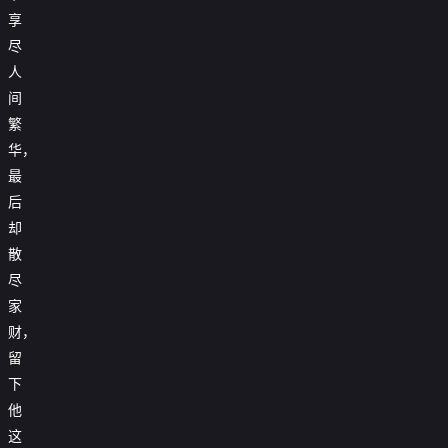
享
尽
人
间
繁
华，
最
后
却
散
尽
家
财，
留
下
他
这