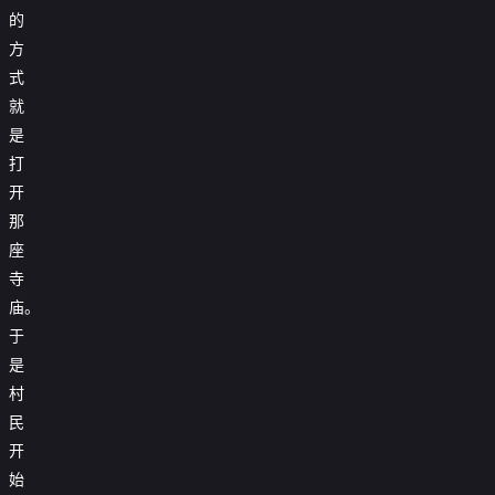
的
方
式
就
是
打
开
那
座
寺
庙。
于
是
村
民
开
始