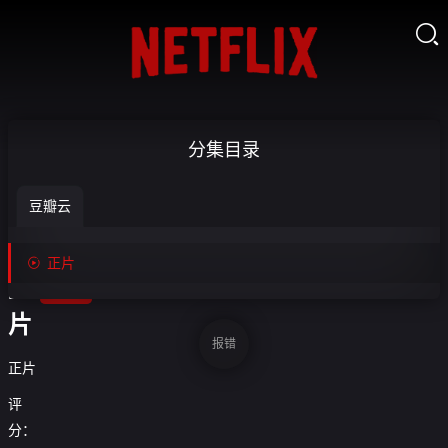

林
分集目录
迦
豆瓣云
归

来-
收

正片
藏
正
片
报错
正片
评
分：