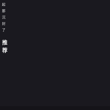
起
那
沉
封
看
了
得
见
女
当
推
时
四
巫
我
一
间
月
斗
们
定
荐
的
的
恶
离
要
嘉
男
偷
长
龙
开
抓
陵
星
人
来
久
原
漂
住
江
际
0.0
的
梦
邻
声
流
0.0
午
上
莫
之
分
百
0.0
家
版
柏
分
流
夜
0.0
莱
外
合
正
分
大
0.0
林
血
玛
正
分
坞
0.0
花
片
酷
贱
正
分
鬼
0.0
的
丽
片
时
正
分
特
0.0
异
谍
片
婆
正
分
拳
0.0
代
片
工
正
分
桃
0.0
1964
片
击
正
分
0.0
2018
片
乐
正
分
0.0
手
片
正
分
0.0
丝
片
正
分
0.0
片
正
分
0.0
片
正
分
0.0
片
正
分
片
正
分
片
正
片
正
片
片