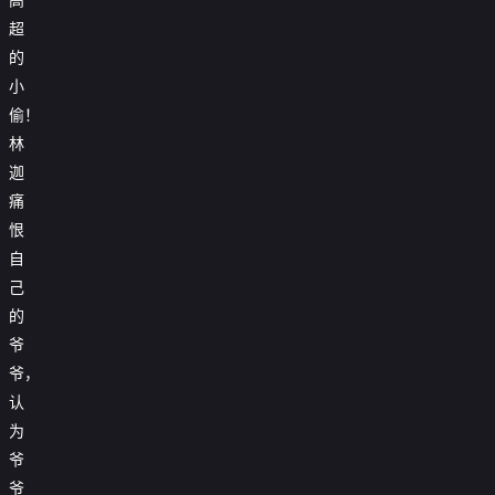
超
的
小
偷！
林
迦
痛
恨
自
己
的
爷
爷，
认
为
爷
爷