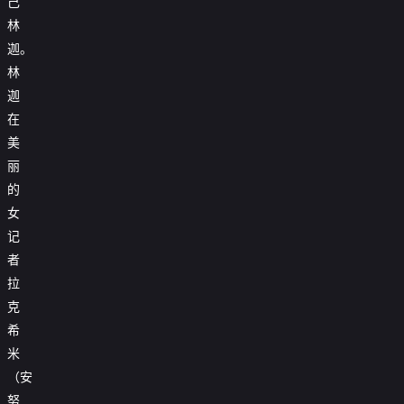
己
林
迦。
林
迦
在
美
丽
的
女
记
者
拉
克
希
米
（安
努