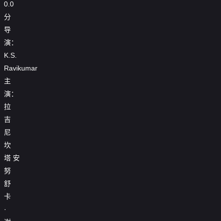
0.0
分
导
演：
K.S.
Ravikumar
主
演：
拉
吉
尼
坎
塔
安
努
舒
卡
·