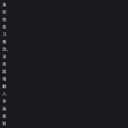
谁
知
他
恶
习
难
改，
深
夜
跳
墙
翻
入
寺
庙
偷
取