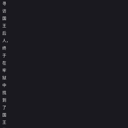
寻
访
国
王
后
人，
终
于
在
牢
狱
中
找
到
了
国
王