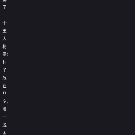
了
一
个
重
大
秘
密：
村
子
危
在
旦
夕，
唯
一
脱
困