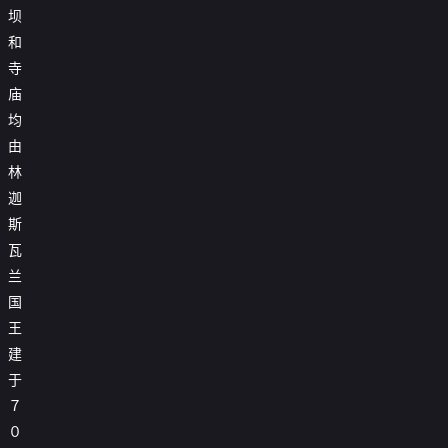
坝
和
寺
庙
均
由
林
迦
斯
瓦
兰
国
王
建
于
７
０