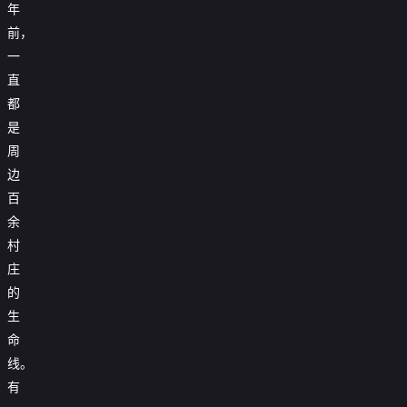
年
前，
一
直
都
是
周
边
百
余
村
庄
的
生
命
线。
有