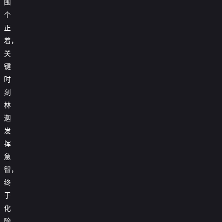
围
个
正
着，
关
键
时
刻
林
迦
发
挥
急
智，
终
于
化
险