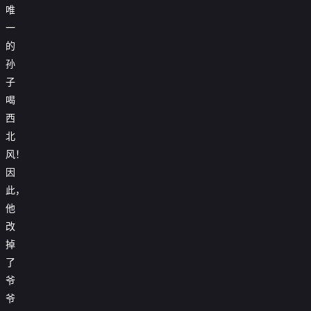
唯
一
的
孙
子
喝
西
北
风！
因
此，
他
改
掉
了
爷
爷