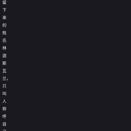
留
下
来
的
姓
氏
林
迦
斯
瓦
兰，
只
叫
人
称
呼
自