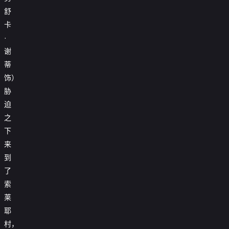
舒
卡
·
谢
蒂
饰）
胁
迫
之
下
来
到
了
索
莱
耶
村，