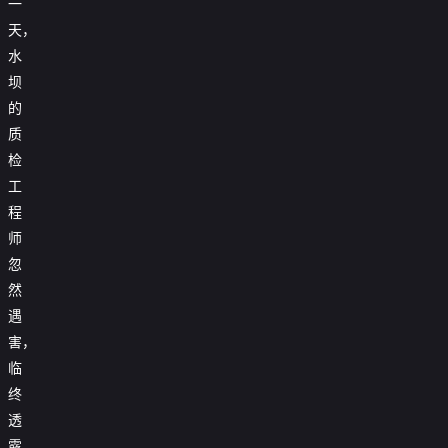
一
天，
水
坝
的
质
检
工
程
师
忽
然
遇
害，
临
终
透
露