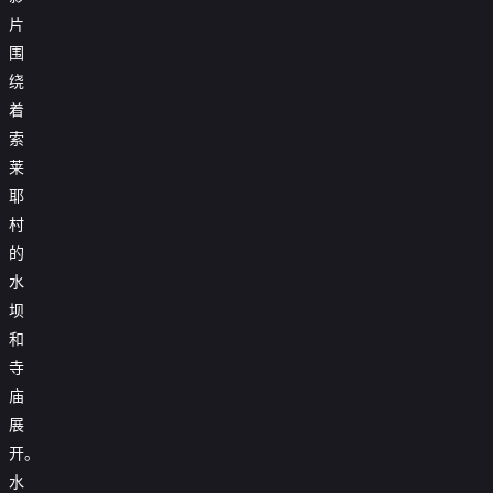
片
围
绕
着
索
莱
耶
村
的
水
坝
和
寺
庙
展
开。
水