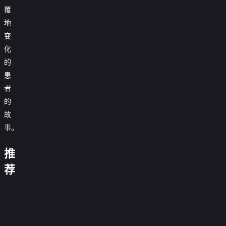
覆
地
变
化
的
患
者
的
一
哈
故
级
装
哈：
哈
《运
方
地
事。
修
盖
最
哈：
动
程
狱
失
女
伊
后
值
最
画
式：
厨
败
王
的
一
得.
后
刊》
盖
疾
推
神：
的
争
杂
个
生
一
泳
伊
速
异
减
杰
霸
货
笑
活
个
装
的
追
争
荐
春
国
重
森
斯
战
店
的
方
笑
伸
杂
谜
胜
季
寻
手
·
托
第
春
游
人
式
的
展
货
探
第
糕
味
术
莫
克
六
季
戏
第
人
台
店
险
八
点
第
0.0
玛
斯
季
糕
第
七
百
第
0.0
游
队
季
大
二
分
漫
双
0.0
点
三
季
万
二
分
戏
第
0.0
师
季
游
胞
第
分
大
十
0.0
美
季
第
七
第
分
第
23
0.0
记
胎
师
三
正
分
元
3
0.0
三
季
六
集
第
分
第