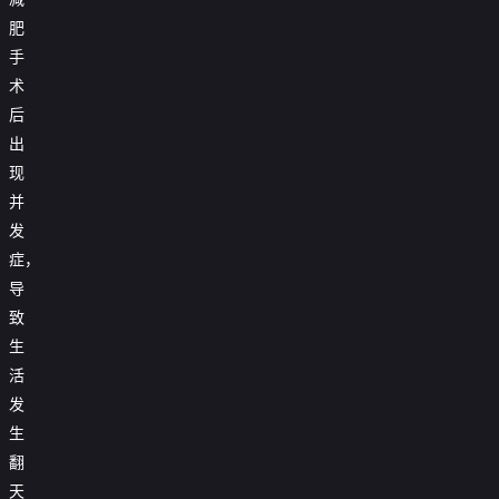
肥
手
术
后
出
现
并
发
症，
导
致
生
活
发
生
翻
天