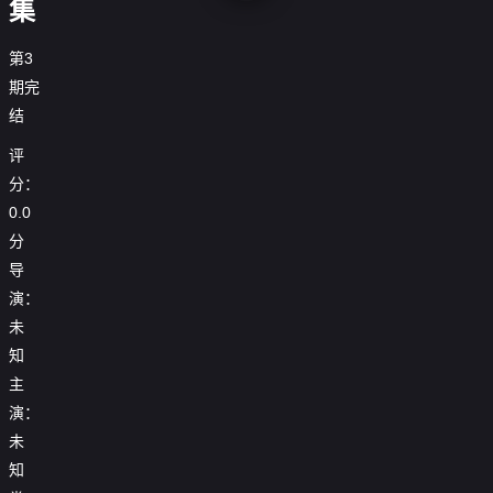
集
第3
期完
结
评
分：
0.0
分
导
演：
未
知
主
演：
未
知