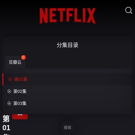

失
分集目录
败
3
豆瓣云
的
减

第01集
重

第02集
手


第03集
收
术-
藏
第
01
报错