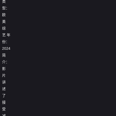
类
型：
欧
美
综
艺
年
份：
2024
简
介：
影
片
讲
述
了
接
受
减