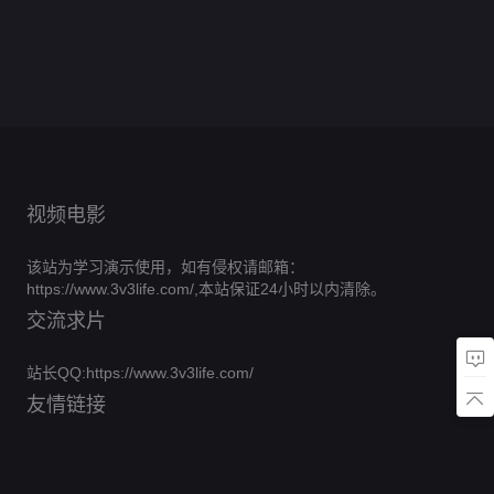
0.0
第
季
片
保
期
第
分
十
7
0.0
季
完
二
第
分
十
8
0.0
姆
完
七
期
第
分
结
6
0.0
季
一
期
第
分
结
7
0.0
季
完
期
第
分
6
0.0
季
完
期
第
分
结
8
0.0
完
期
第
分
结
8
0.0
完
集
第
分
结
10
0.0
完
期
第
分
结
9
完
期
第
分
结
8
完
期
第
结
4
完
集
第
结
11
完
期
结
11
完
期
结
期
结
完
完
结
结
视频电影
该站为学习演示使用，如有侵权请邮箱：
https://www.3v3life.com/,本站保证24小时以内清除。
交流求片
站长QQ:https://www.3v3life.com/
友情链接