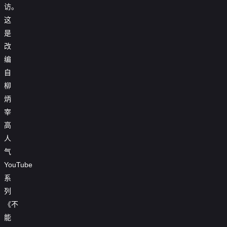
访。
这
是
改
编
自
柳
炳
宰
高
人
气
YouTube
系
列
《不
能