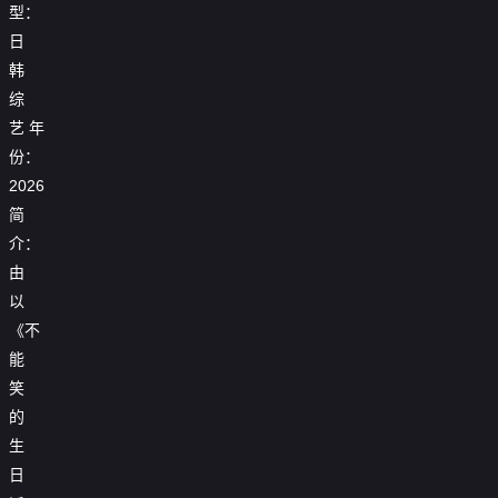
型：
日
韩
综
艺
年
份：
2026
简
介：
由
以
《不
能
笑
的
生
日