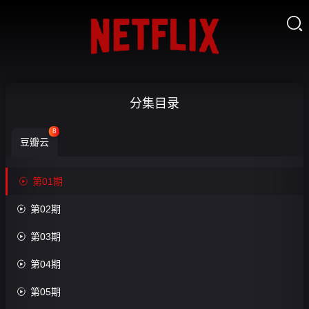

不能
分集目录
笑的
8
豆瓣云
孤独
粉丝

第01期

见面
收

第02期
会-第
藏

第03期
01期

第04期
第

第05期
20260331