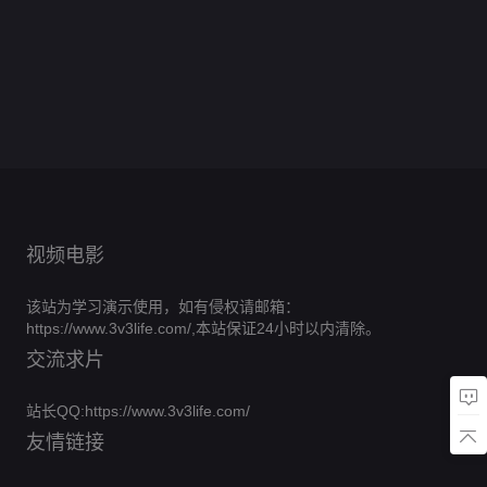
天
豆
的
季
0.0分
晚
孩
第
地
神
0.0
记
2
第
一
农
第
星
7
0.0
学
子
第
球
·SEVENTEEN
分
20260204
第
2
0.0
夜
场
期
期
分
20260207
徒
0.0
游
篇
期
二
期
第
分
第
四
完
期
0.0分
池
第
分
戏
10
0.0
季
四
第
结
3
氏
第
0.0分
厅
期
第
分
9
0.0
季
集
20251221
1
20260523
0.0
篇
完
期
第
分
0.0
期
期
第1期
分
结
1
完
0.0分
第
分
0.0分
期
第
结
1
第
第
4
第
期
202051221
2
期
20260508
期
期
期
视频电影
该站为学习演示使用，如有侵权请邮箱：
https://www.3v3life.com/,本站保证24小时以内清除。
交流求片
站长QQ:https://www.3v3life.com/
友情链接