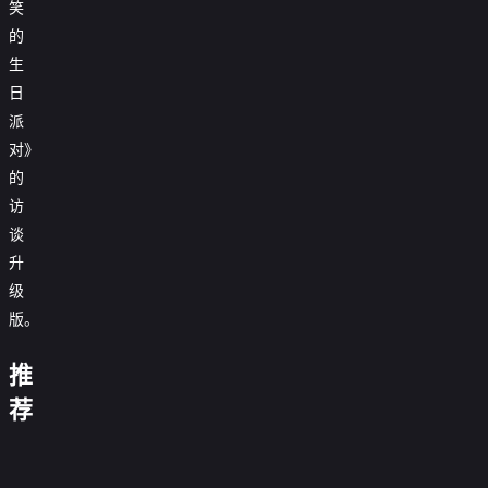
笑
的
生
日
派
对》
的
访
谈
升
级
黄
结
版。
罗
金
怪
婚
英
姐
渔
奇
和
锡
单
南
姐
场
不
推
谜
离
全
的
身
极
对
之
良
案
婚
知
吵
即
的
不
我
明
一
荐
限
之
干
吵
地
厨
良
来
星
族
时
间
我
预
闹
狱
师
一
说
电
寻
破
2
家
视
闹
沟
第
族
是
台
爱
惊
第
0.0
的
角
蹦
通
三
寻
女
0.0
两
豆
记
人
二
分
熊
蹦
之
季
0.0分
爱
人
分