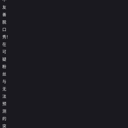
友
善
脱
口
秀！
在
可
疑
粉
丝
与
无
法
预
测
的
突