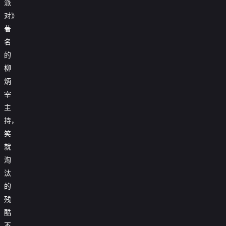
派
对》
著
名
的
柳
炳
宰
主
持，
笑
就
淘
汰
的
残
酷
不