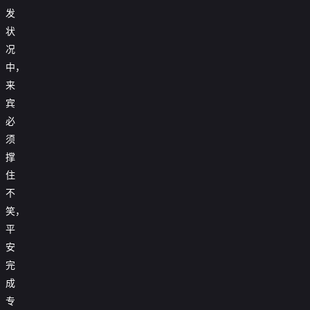
发
状
况
中，
来
宾
必
须
撑
住
不
笑，
平
安
完
成
专