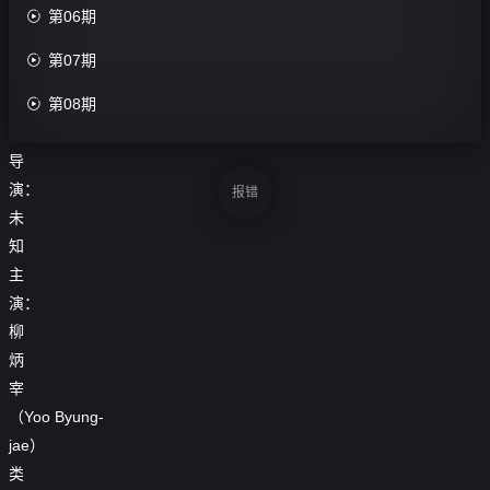
期

第06期
评

第07期
分：
0.0

第08期
分
导
演：
报错
未
知
主
演：
柳
炳
宰
（Yoo
Byung-
jae）
类