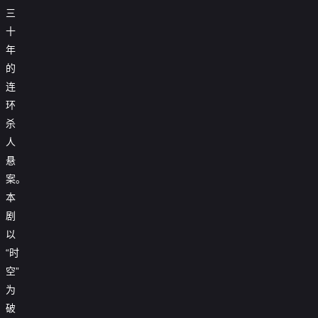
三
十
年
的
连
环
杀
人
悬
案。
本
剧
以
“时
空”
为
破