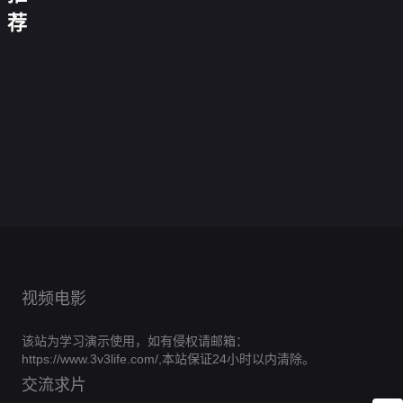
我
家
大
的
忽
荐
为
事
惊
丈
故
必
儿
法
金
雷
大
夫
今
事
烈
孙
庭
鸡
行
御
吉
天
东
2
森
传
当
0.0
秋
冠
动
赐
中
也
归
0.0
林
奇
北
分
雪
的
0.0
小
介
在
英
分
四
0.0
白
漂
漫
公
第
分
仵
0.0
拯
雄
刁
小
第
分
马
48
0.0
过
鸡
作
第
分
救
10
0.0
蛮
宝
姐
集
第
分
的
22
0.0
2
世
集
第
分
俏
29
0.0
妹
完
冬
集
第
分
全
50
0.0
界
御
集
第
分
结
6
0.0
天
完
家
集
第
分
40
0.0
医
完
集
第
分
结
35
0.0
福
完
集
第
分
结
1
0.0
完
集
第
分
结
26
0.0
完
集
第
分
结
28
0.0
完
集
第
分
结
2
集
第
分
结
27
完
集
第
28
完
集
第
结
38
完
集
结
48
完
集
结
完
集
结
完
结
完
结
结
视频电影
该站为学习演示使用，如有侵权请邮箱：
https://www.3v3life.com/,本站保证24小时以内清除。
交流求片