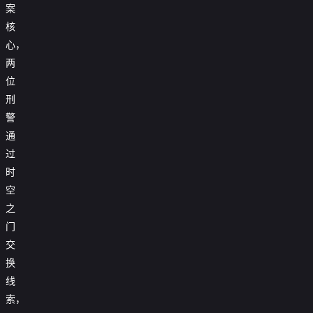
案
核
心，
两
位
刑
警
通
过
时
空
之
门
交
换
线
索，