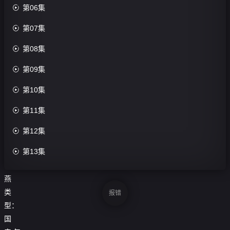
评

第06集
分：

第07集
0.0
分

第08集
导

第09集
演：
信

第10集
鹏

第11集
主
演：

第12集
金

第13集
瀚
江
一

第14集
燕
类

第15集
报错
型：

第16集
国