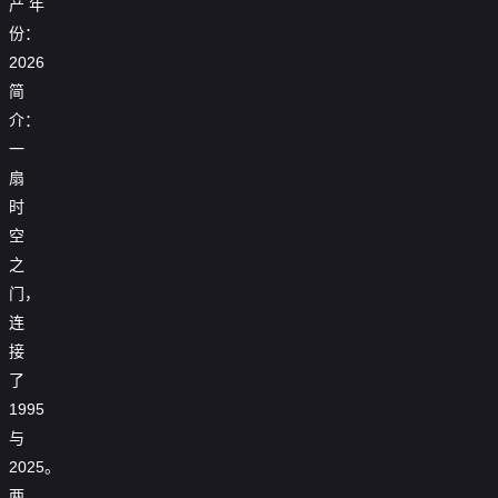
产
年

第17集
份：

第18集
2026
简

第19集
介：

第20集
一
扇

第21集
时

第22集
空
之

第23集
门，

第24集
连
接

第25集
了

第26集
1995
与
2025。
两