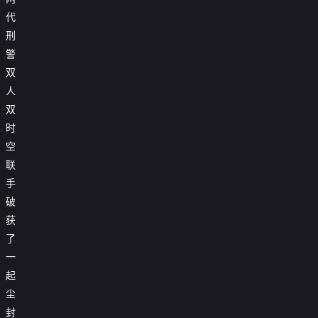
代
刑
警
双
人
双
时
空
联
手
破
获
了
一
起
尘
封