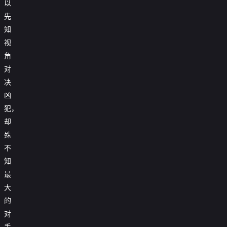
以
先
知
视
角
对
决
凶
犯，
却
殊
不
知
最
大
的
对
手