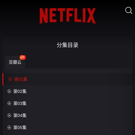

逆
分集目录
时
26
豆瓣云
追
捕-


第01集
第
收

第02集
藏
01

第03集
集

第04集
第8
集

第05集