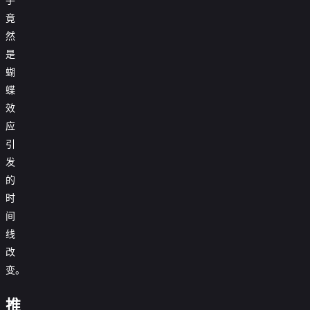
竟
然
是
蝴
蝶
效
应
引
发
的
时
间
线
改
变。
炊
事
推
班