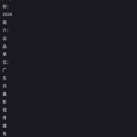

第17集
份：
2026

第18集
简

第19集
介：
出

第20集
品

第21集
单
位：

第22集
广

第23集
东
共

第24集
赢
影
视
传
媒
有