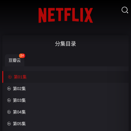

浣
分集目录
纱
24
豆瓣云
录-
第


第01集
01
收

第02集
藏
集

第03集
第6

第04集
集完
结

第05集