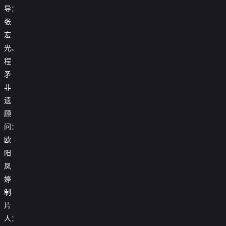
导：
张
宏
光、
程
矛
非
遗
顾
问：
欧
阳
凤
婷
制
片
人：