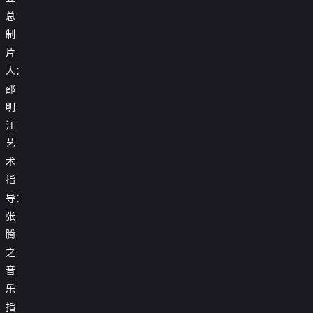
总
制
片
人：
邵
明
江
艺
术
指
导：
张
腾
之
音
乐
指