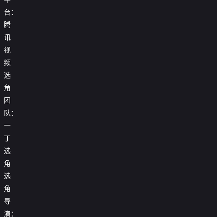
台：
腾
讯
视
频
选
角
团
队：
一
丁
选
角
选
角
导
演：