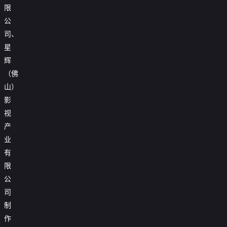
限
公
司、
星
辉
（佛
山）
影
视
产
业
有
限
公
司
制
作