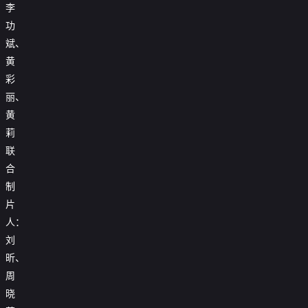
李
功
斌、
黄
彩
丽、
黄
莉
联
合
制
片
人：
刘
昕、
周
晓