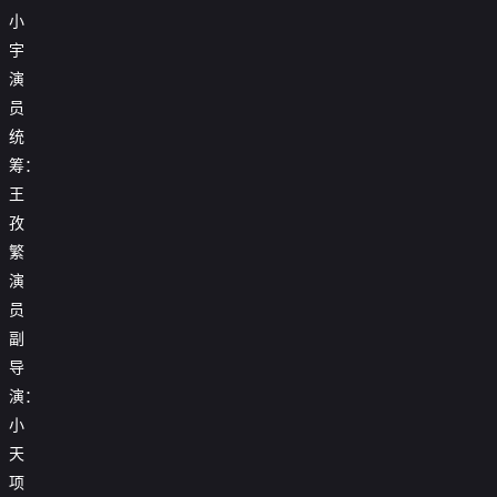
小
宇
演
员
统
筹：
王
孜
繁
演
员
副
导
演：
小
天
项