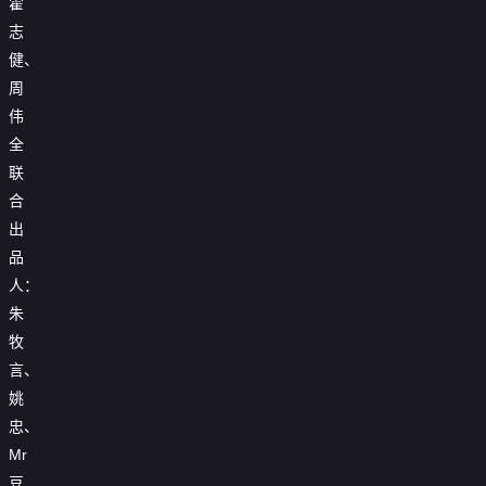
霍
志
健、
周
伟
全
联
合
出
品
人：
朱
牧
言、
姚
忠、
Mr
豆