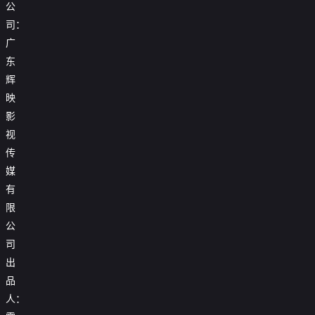
公
司：
广
东
辉
映
影
视
传
媒
有
限
公
司
出
品
人：