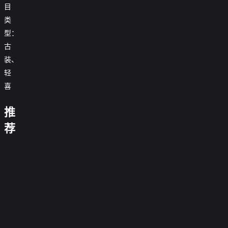
目
类
型：
古
装、
轻
喜
炊
事
推
班
我
家
大
的
忽
荐
为
事
惊
丈
故
必
儿
法
金
雷
大
夫
今
事
烈
孙
庭
鸡
行
御
吉
天
东
2
森
传
当
0.0
秋
冠
动
赐
中
也
归
0.0
林
奇
北
分
雪
的
0.0
小
介
在
英
分
四
0.0
白
漂
漫
公
第
分
仵
0.0
拯
雄
刁
小
第
分
马
48
0.0
过
鸡
作
第
分
救
10
0.0
蛮
宝
姐
集
第
分
的
22
0.0
2
世
集
第
分
俏
29
0.0
妹
完
冬
集
第
分
全
50
0.0
界
御
集
第
分
结
6
0.0
天
完
家
集
第
分
40
0.0
医
完
集
第
分
结
35
0.0
福
完
集
第
分
结
1
0.0
完
集
第
分
结
26
0.0
完
集
第
分
结
28
0.0
完
集
第
分