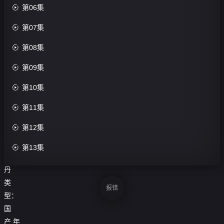
评

第06集
分：
0.0

第07集
分

第08集
导
演：

第09集
云

第10集
霄
主

第11集
演：

第12集
蒙
恩
胡

第13集
丹

第14集
丹
类

第15集
报错
型：

第16集
国
产
年