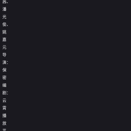
茜、
潘
光
俊、
姚
嘉
元
导
演：
保
密
编
剧：
云
霄
播
放
平