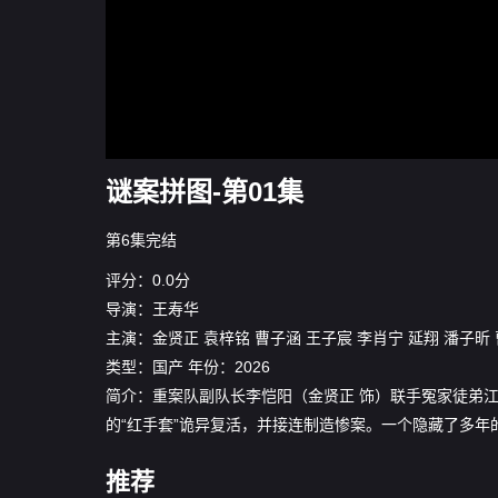
谜案拼图-第01集
第6集完结
评分：0.0分
导演：
王寿华
主演：
金贤正
袁梓铭
曹子涵
王子宸
李肖宁
延翔
潘子昕
类型：
国产
年份：
2026
简介：重案队副队长李恺阳（金贤正 饰）联手冤家徒弟
的“红手套”诡异复活，并接连制造惨案。一个隐藏了多
推荐