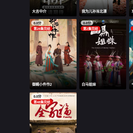
大吉中介
我为儿孙当北漂
0.0分
0.0分
第28集完结
第2集完结
御赐小仵作2
白马姐妹
0.0分
第48集完结