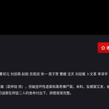

曹祁元
刘佳萌
赵刚
苏雨润
宋一
周子贺
曹娜
沈天
刘廷楷
卜文革
李泽宇
江瀚（袁梓铭 饰），侦破连环性虐案和离奇裸尸案。未料，坠楼案又发，
年的谜案在师徒二人的舍命付出下，拼图渐渐完整。