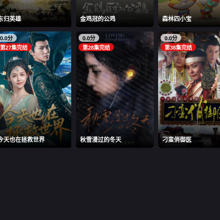
东归英雄
金鸡冠的公鸡
森林四小宝
0.0分
0.0分
0.0分
第27集完结
第28集完结
第38集完结
今天也在拯救世界
秋雪漫过的冬天
刁蛮俏御医