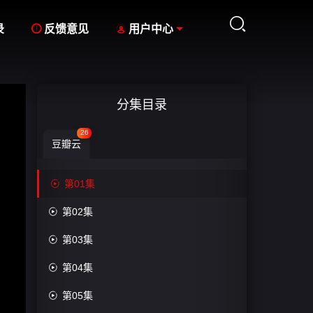



录
反馈意见
用户中心
分集目录
26
豆瓣云

第01集

第02集

第03集

第04集

第05集