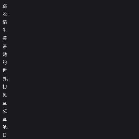
跳

第40集
脱，
偏

第41集
生

第42集
撞
进

第43集
她

第44集
的
世

第45集
界。

第46集
初
见

第47集
互

第48集
怼
互

第49集
呛，

第50集
日