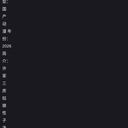
型：

第17集
国

第18集
产
动

第19集
漫
年

第20集
份：
2026

第21集
简

第22集
介：
许

第23集
家

第24集
三
房

第25集
姑

第26集
娘
性

第27集
子
泼

第28集