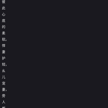
彼

第62集
此

第63集
心
底

第64集
的

第65集
柔
软。

第66集
悍
妻

第67集
护

第68集
短，
幺

第69集
儿

第70集
宠
妻，

第71集
旁

第72集
人