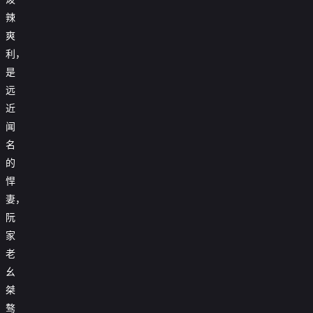
辣

第29集
爽
利，

第30集
是

第31集
远
近

第32集
闻

第33集
名
的

第34集
悍

第35集
妻，
阮

第36集
家

第37集
老
幺

第38集
桀

第39集
骜