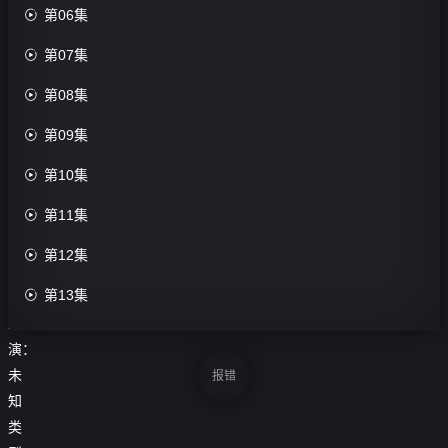
集

第06集
第79

第07集
集

第08集
评

第09集
分：
0.0

第10集
分

第11集
导
演：

第12集
未

第13集
知
主

第14集
演：
未

第15集
报错
知

第16集
类